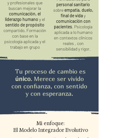
y profesionales que
personal sanitario
buscan mejorar la
sobre
empatía, duelo,
comunicación, el
final de vida
y
liderazgo humano
y el
comunicación con
sentido de propósito
pacientes
. Psicología
compartido. Formación
aplicada a lo humano
con base en la
en contextos clínicos
psicología aplicada y el
reales , con
trabajo en grupo
sensibilidad y rigor.
Tu proceso de cambio es
único
. Merece ser vivido
con confianza, con sentido
y con esperanza.
Mi enfoque:
El Modelo Integrador Evolutivo