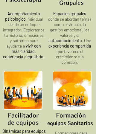
Grupales
Acompañamiento
Espacios grupales
psicológico
individual
donde se abordan temas
desde un enfoque
como el vínculo, la
integrador. Exploramos
gestión emocional, los
tu historia, emociones
valores y el
y patrones para
autoconocimiento
. Una
ayudarte a
vivir con
experiencia compartida
más claridad
,
que favorece el
coherencia
y
equilibrio.
crecimiento y la
conexión.
Facilitador
Formación
de equipos
equipos Sanitarios
Dinámicas para equipos
Formaciones para