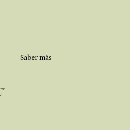
Saber más
tor
d