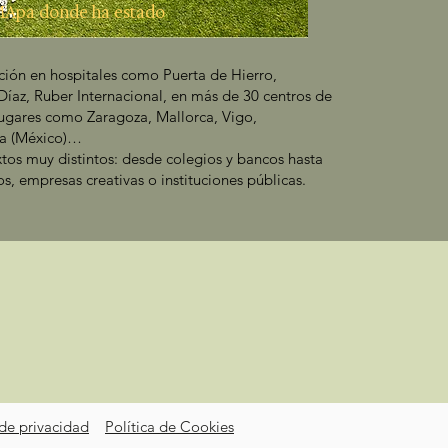
Apa donde ha estado
ión en hospitales como Puerta de Hierro,
íaz, Ruber Internacional, en más de 30 centros de
lugares como Zaragoza, Mallorca, Vigo,
ia (México)…
tos muy distintos: desde colegios y bancos hasta
os, empresas creativas o instituciones públicas.
 de privacidad
Política de Cookies