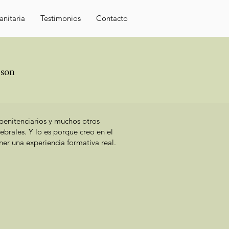
nitaria
Testimonios
Contacto
 son
penitenciarios y muchos otros
brales. Y lo es porque creo en el
er una experiencia formativa real.