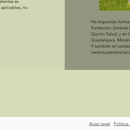
istentes se
M
 aplicables, no
He impartido formac
Fundación Jiménez D
Quirón Salud, y en 
Guadalajara, Morel
Y también en contex
centros penitenciari
Aviso legal
Política