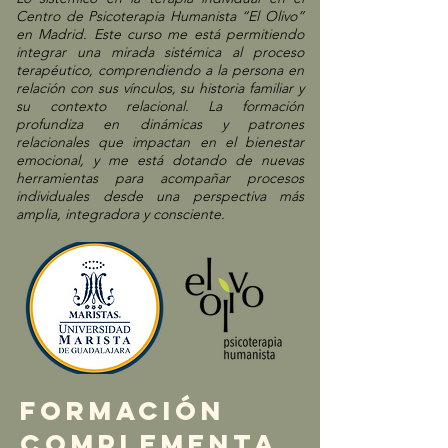
Centro de Psicoterapia Humanista “El Olivo”
en Madrid. Este curso me está permitiendo
integrar una mirada sistémica al proceso
terapéutico, comprendiendo a la persona en
relación con sus vínculos, su historia familiar y
su contexto relacional. La formación
profundiza en dinámicas y patrones
relacionales que impactan en el bienestar
emocional, y me está dotando de nuevas
herramientas para acompañar procesos
individuales desde una perspectiva más
amplia, integradora y consciente.
FORMACIÓN
COMPLEMENTA