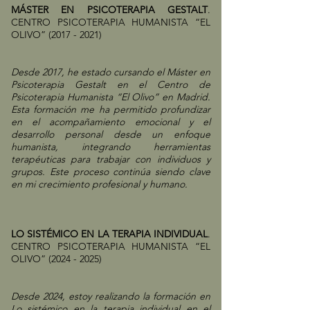
MÁSTER EN PSICOTERAPIA GESTALT
.
CENTRO PSICOTERAPIA HUMANISTA “EL
OLIVO”
(2017 - 2021)
Desde 2017, he estado cursando el Máster en
Psicoterapia Gestalt en el Centro de
Psicoterapia Humanista “El Olivo” en Madrid.
Esta formación me ha permitido profundizar
en el acompañamiento emocional y el
desarrollo personal desde un enfoque
humanista, integrando herramientas
terapéuticas para trabajar con individuos y
grupos. Este proceso continúa siendo clave
en mi crecimiento profesional y humano.
LO SISTÉMICO EN LA TERAPIA INDIVIDUAL
.
CENTRO PSICOTERAPIA HUMANISTA “EL
OLIVO”
(2024 - 2025)
Desde 2024, estoy realizando la formación en
Lo sistémico en la terapia individual en el