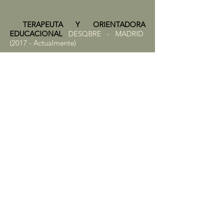
TERAPEUTA Y ORIENTADORA
EDUCACIONAL
DESQBRE - MADRID
(2017 - Actualmente)
Desde 2017, trabajo en DESQBRE,
Madrid, como terapeuta y orientadora
educacional. Mi labor se centra en la
impartición de cursos sobre técnicas de
estudio, ayudando a desarrollar
estrategias de aprendizaje efectivas.
Además, realizo acompañamiento
terapéutico, ofreciendo apoyo emocional
y fomentando el crecimiento personal de
los participantes.
FORMADORA
ESCUELA URBANA
PRIMARIA MARÍA C. REYES Y REYES
JALISCO
(2014 - 2016)
Entre 2014 y 2016 trabajé como
formadora en la Escuela Urbana Primaria