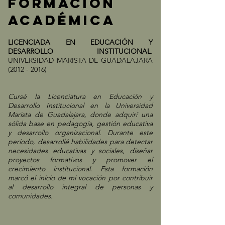
FORMACIÓN
ACADÉMICA
LICENCIADA EN EDUCACIÓN Y
DESARROLLO INSTITUCIONAL
.
UNIVERSIDAD MARISTA DE GUADALAJARA
(2012 - 2016)
Cursé la Licenciatura en Educación y
Desarrollo Institucional en la Universidad
Marista de Guadalajara, donde adquirí una
sólida base en pedagogía, gestión educativa
y desarrollo organizacional. Durante este
período, desarrollé habilidades para detectar
necesidades educativas y sociales, diseñar
proyectos formativos y promover el
crecimiento institucional. Esta formación
marcó el inicio de mi vocación por contribuir
al desarrollo integral de personas y
comunidades.